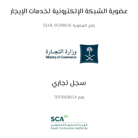
عضوية الشبكة الإلكترونية لخدمات الإيجار
رقم العضوية 95911656_EJAR
سجل تجاري
رقم 7017682654